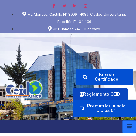
Av. Mariscal Castilla N° 3909 - 4089. Ciudad Universitaria:
Pabellón E - Of. 106
Jr. Huancas 742. Huancayo
Buscar
Certificado
Reglamento CEID
Prematrícula solo
ciclos 01